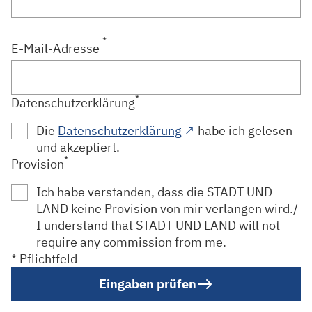
*
E-Mail-Adresse
*
Datenschutzerklärung
Dieser Link führt zu 
Die
Datenschutzerklärung
↗
habe ich gelesen
und akzeptiert.
*
Provision
Ich habe verstanden, dass die STADT UND
LAND keine Provision von mir verlangen wird./
I understand that STADT UND LAND will not
require any commission from me.
* Pflichtfeld
Eingaben prüfen