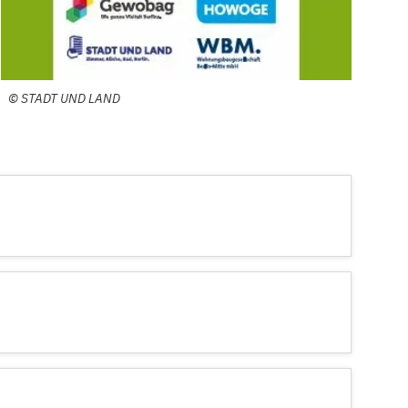
©
STADT UND LAND