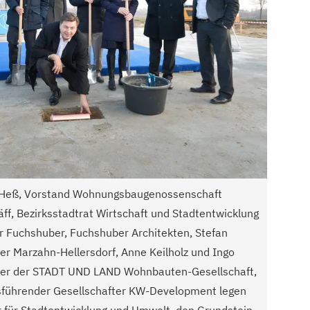
e Heß, Vorstand Wohnungsbaugenossenschaft
äff, Bezirksstadtrat Wirtschaft und Stadtentwicklung
r Fuchshuber, Fuchshuber Architekten, Stefan
r Marzahn-Hellersdorf, Anne Keilholz und Ingo
hrer der STADT UND LAND Wohnbauten-Gesellschaft,
sführender Gesellschafter KW-Development legen
r für Stadtentwicklung und Umwelt, den Grundstein