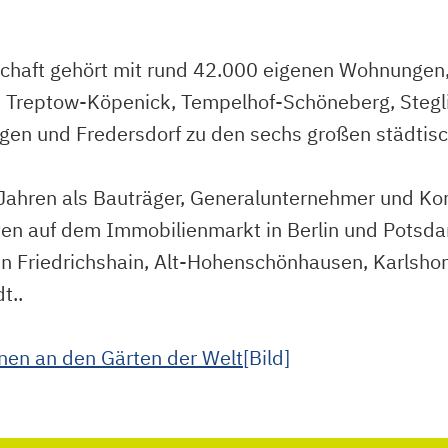
aft gehört mit rund 42.000 eigenen Wohnungen,
ln, Treptow-Köpenick, Tempelhof-Schöneberg, Stegl
gen und Fredersdorf zu den sechs großen städtisc
ahren als Bauträger, Generalunternehmer und Komp
 auf dem Immobilienmarkt in Berlin und Potsdam t
 Friedrichshain, Alt-Hohenschönhausen, Karlshorst
t..
Dieser Link führt
en an den Gärten der Welt
[Bild]