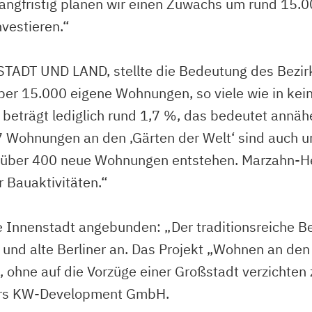
ngfristig planen wir einen Zuwachs um rund 15.0
vestieren.“
r STADT UND LAND, stellte die Bedeutung des Bezir
über 15.000 eigene Wohnungen, so viele wie in k
beträgt lediglich rund 1,7 %, das bedeutet annäher
 Wohnungen an den ‚Gärten der Welt‘ sind auch u
ls über 400 neue Wohnungen entstehen. Marzahn-Hel
 Bauaktivitäten.“
e Innenstadt angebunden: „Der traditionsreiche Be
d alte Berliner an. Das Projekt „Wohnen an den G
 ohne auf die Vorzüge einer Großstadt verzichten 
gers KW-Development GmbH.