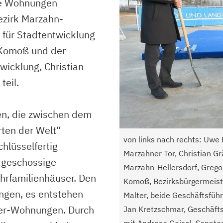
ue Wohnungen
ezirk Marzahn-
r für Stadtentwicklung
 Komoß und der
wicklung, Christian
teil.
n, die zwischen dem
ten der Welt“
von links nach rechts: Uw
hlüsselfertig
Marzahner Tor, Christian Gr
ergeschossige
Marzahn-Hellersdorf, Grego
ehrfamilienhäuser. Den
Komoß, Bezirksbürgermeiste
gen, es entstehen
Malter, beide Geschäftsfü
mer-Wohnungen. Durch
Jan Kretzschmar, Geschäft
mit Andreas Geisel, Senato