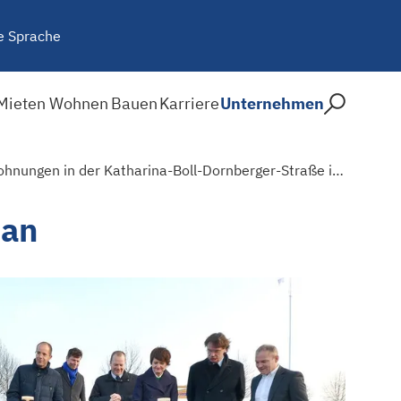
e Sprache
Mieten
Wohnen
Bauen
Karriere
Unternehmen
Weiteres Neubauprojekt: STADT UND LAND legt Grundstein für 62 Mietwohnungen in der Katharina-Boll-Dornberger-Straße in Berlin Adlershof
 an