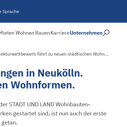
e Sprache
Mieten
Wohnen
Bauen
Karriere
Unternehmen
STADT UND LAND baut rund 100 neue Mietwohnungen in Neukölln. Architekturwettbewerb führt zu neuen städtischen Wohnformen.
gen in Neukölln.
hen Wohnformen.
en der STADT UND LAND Wohnbauten-
en gestartet sind, ist nun auch der erste
 getan.