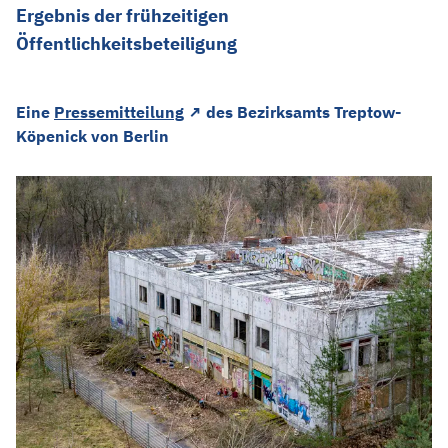
Ergebnis der frühzeitigen
Öffentlichkeitsbeteiligung
Dieser Link führt zu einer extern
Eine
Pressemitteilung
↗
des Bezirksamts Treptow-
Köpenick von Berlin