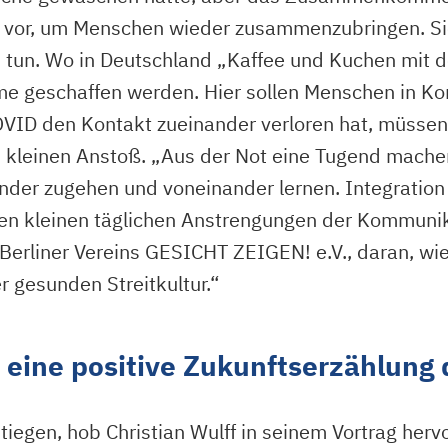
g vor, um Menschen wieder zusammenzubringen. Sie 
 tun. Wo in Deutschland „Kaffee und Kuchen mit 
e geschaffen werden. Hier sollen Menschen in K
 COVID den Kontakt zueinander verloren hat, müss
n kleinen Anstoß. „Aus der Not eine Tugend machen“
nder zugehen und voneinander lernen. Integration i
den kleinen täglichen Anstrengungen der Kommuni
Berliner Vereins GESICHT ZEIGEN! e.V., daran, wie 
r gesunden Streitkultur.“
r eine positive Zukunftserzählung 
iegen, hob Christian Wulff in seinem Vortrag hervor,