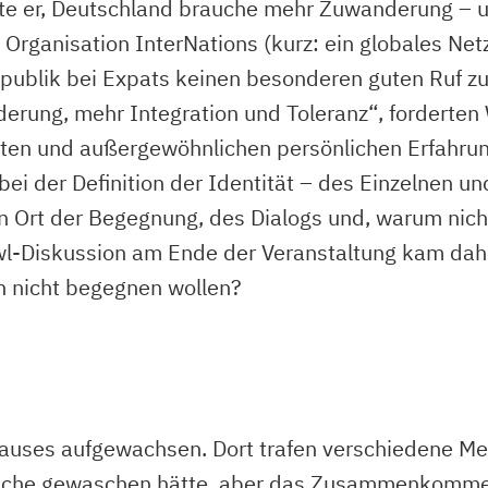
nte er, Deutschland brauche mehr Zuwanderung – un
Organisation InterNations (kurz: ein globales Ne
publik bei Expats keinen besonderen guten Ruf zu
rung, mehr Integration und Toleranz“, forderten W
itaten und außergewöhnlichen persönlichen Erfahr
ei der Definition der Identität – des Einzelnen u
n Ort der Begegnung, des Dialogs und, warum nicht
wl-Diskussion am Ende der Veranstaltung kam dahe
h nicht begegnen wollen?
auses aufgewachsen. Dort trafen verschiedene Me
sche gewaschen hätte, aber das Zusammenkommen 