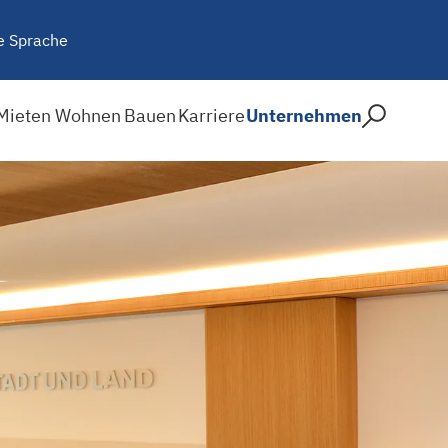
e Sprache
Mieten
Wohnen
Bauen
Karriere
Unternehmen
anz? STADT UND LAND lud z