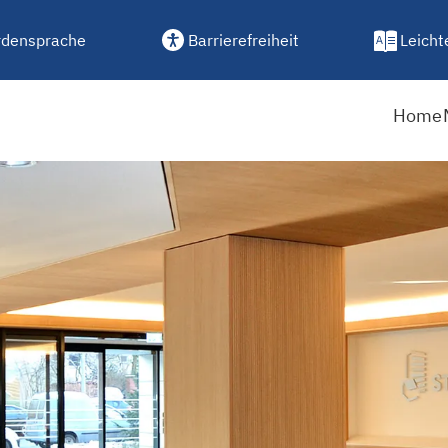
densprache
Barrierefreiheit
Leicht
Home
rschaft: Dialog oder Dist