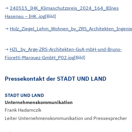
Di
→
240515_IHK_Klimaschutzpreis_2024_164_©Ines
Hasenau – IHK .jpg
[Bild]
→
Holz_Ziegel_Lehm_Wohnen_by_ZRS_Architekten_Ingenie
Dieser Link führt zu einem Pdf Dokument
Di
→
HZL_by_Arge-ZRS-Architekten-GvA-mbH-und-Bruno-
Fioretti-Marquez-GmbH_P02.jpg
[Bild]
Pressekontakt der STADT UND LAND
STADT UND LAND
Unternehmenskommunikation
Frank Hadamczik
Leiter Unternehmenskommunikation und Pressesprecher