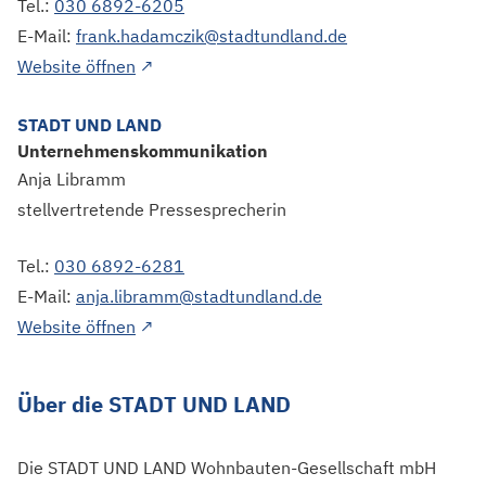
Tel.:
030 6892-6205
E-Mail:
frank.hadamczik@stadtundland.de
Dieser Link führt zu einer externen Seite
Website öffnen
↗
STADT UND LAND
Unternehmenskommunikation
Anja Libramm
stellvertretende Pressesprecherin
Tel.:
030 6892-6281
E-Mail:
anja.libramm@stadtundland.de
Dieser Link führt zu einer externen Seite
Website öffnen
↗
Über die STADT UND LAND
Die STADT UND LAND Wohnbauten-Gesellschaft mbH