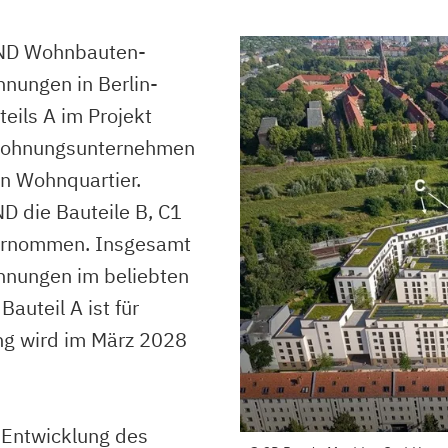
ND Wohnbauten-
nungen in Berlin-
eils A im Projekt
 Wohnungsunternehmen
n Wohnquartier.
D die Bauteile B, C1
ernommen. Insgesamt
hnungen im beliebten
auteil A ist für
ng wird im März 2028
e Entwicklung des