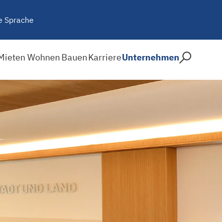
e Sprache
Mieten
Wohnen
Bauen
Karriere
Unternehmen
ensemble STAYTION in Ber