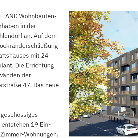
D LAND Wohnbauten-
rhaben in der
ehlendorf an. Auf dem
lockranderschließung
ftshauses mit 24
ant. Die Errichtung
lwänden der
rstraße 47. Das neue
sgeschossiges
entstehen 19 Ein-
i-Zimmer-Wohnungen.