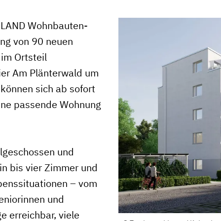
 LAND Wohnbauten-
ung von 90 neuen
im Ortsteil
ier Am Plänterwald um
 können sich ab sofort
f eine passende Wohnung
llgeschossen und
in bis vier Zimmer und
benssituationen – vom
Seniorinnen und
 erreichbar, viele