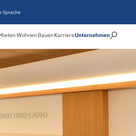
e Sprache
Mieten
Wohnen
Bauen
Karriere
Unternehmen
mietung in der Galileistra