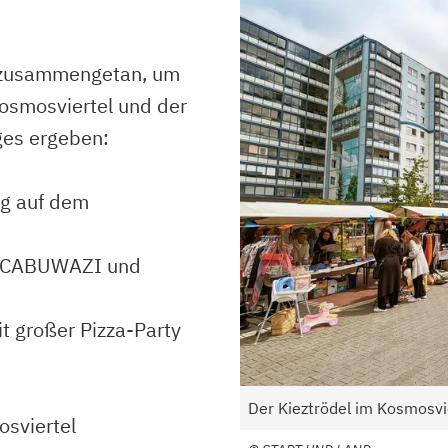
h zusammengetan, um
Kosmosviertel und der
ges ergeben:
ng auf dem
bei CABUWAZI und
t großer Pizza-Party
Der Kieztrödel im Kosmosvi
sviertel