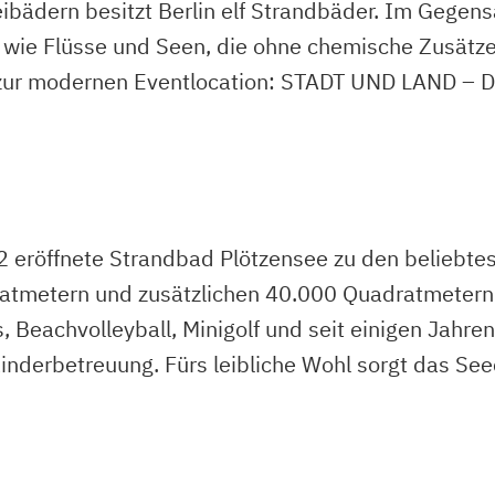
bädern besitzt Berlin elf Strandbäder. Im Gegensa
wie Flüsse und Seen, die ohne chemische Zusätz
 zur modernen Eventlocation: STADT UND LAND – DA
2 eröffnete Strandbad Plötzensee zu den beliebte
ratmetern und zusätzlichen 40.000 Quadratmeter
s, Beachvolleyball, Minigolf und seit einigen Jah
inderbetreuung. Fürs leibliche Wohl sorgt das S