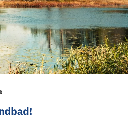
!
andbad!