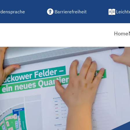
densprache
Barrierefreiheit
Leicht
Home
e!