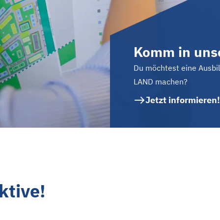
Komm in uns
Du möchtest eine Ausbi
LAND machen?
Jetzt informieren!
ktive!