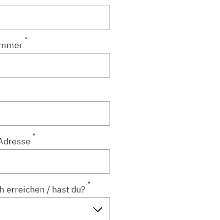
*
ummer
*
Adresse
*
h erreichen / hast du?