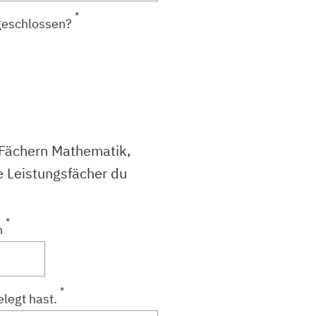
*
geschlossen?
n Fächern Mathematik,
e Leistungsfächer du
*
h
*
elegt hast.