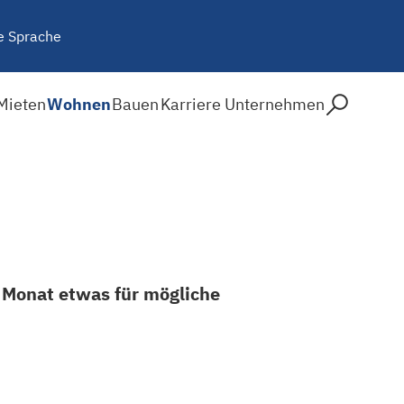
e Sprache
Mieten
Wohnen
Bauen
Karriere
Unternehmen
 Monat etwas für mögliche