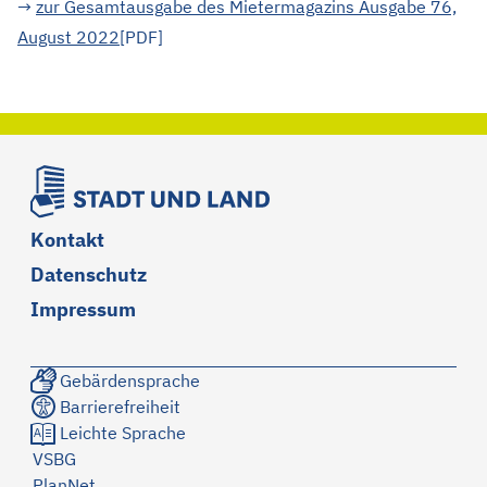
Di
→
zur Gesamtausgabe des Mietermagazins Ausgabe 76,
August 2022
[PDF]
Kontakt
Datenschutz
Impressum
Gebärdensprache
Barrierefreiheit
Leichte Sprache
VSBG
PlanNet